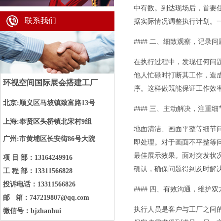
中有数。到达现场后，首要
联系我们
据实际情况调整执行计划。
#### 二、细致观察，记录问
在执行过程中，发现任何问
他人忙碌时打断其工作，造
环视空间国际展会搭建工厂
序。这样做既能保证工作效
北京:顺义区马坡镇致富路13号
#### 三、主动解决，注重细
上海:奉贤区头桥镇北宋村
9
组
地面清洁、画面平整等细节
广州:市黄埔区长安街86号大院
即处理。对于画面不平整等
最佳展示效果。面对突发状
项 目 部：13164249916
确认，确保问题得到及时解
工 程 部：13311566828
投诉电话：13311566826
#### 四、有效沟通，维护
邮 箱：747219807@qq.com
执行人员是客户与工厂之间
微信号：bjzhanhui