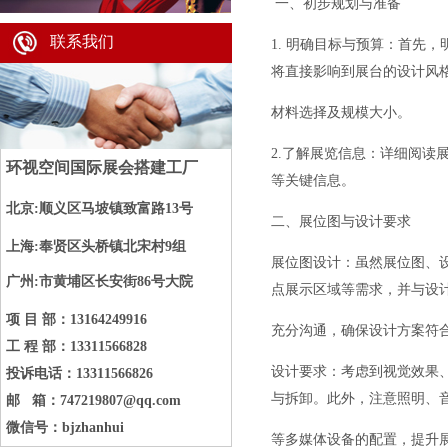
一、初步规划与准备
联系我们
1. 明确目标与预算：首先
将直接影响到展台的设计风
材料选择及规模大小。
2.了解展览信息：详细阅
环视空间国际展会搭建工厂
等关键信息。
北京:顺义区马坡镇致富路13号
二、展位图与设计要求
上海:奉贤区头桥镇北宋村
9
组
展位图设计：虽然展位图、
广州:市黄埔区长安街86号大院
点展示区域等需求，并与设
项 目 部：13164249916
充分沟通，确保设计方案符
工 程 部：13311566828
设计要求：考虑到视觉效果
投诉电话：13311566826
与拆卸。此外，注意照明、
邮 箱：747219807@qq.com
微信号：bjzhanhui
等多媒体设备的配置，提升